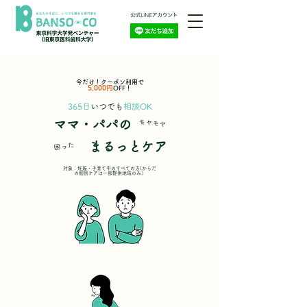
今だけ！クーポン利用で
5,000円
OFF！
365日
いつでも
相談OK
モヤモヤ
ママ・パパの
まるっとケア
困った
対象：妊娠・子育て中のすべての方(からだ
の個別ケアは一部提供地域のみ）