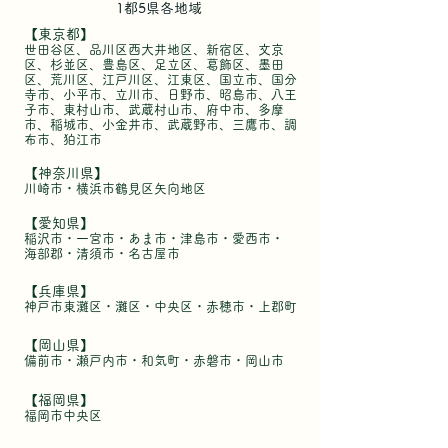
1都5県各地域
【東京都】
世田谷区、品川区西大井地区、新宿区、文京
区、杉並区、豊島区、足立区、葛飾区、墨田
区、荒川区、江戸川区、江東区、国立市、国分
寺市、小平市、立川市、日野市、昭島市、八王
子市、東村山市、武蔵村山市、府中市、多摩
市、稲城市、小金井市、武蔵野市、三鷹市、調
布市、狛江市
【神奈川県】
川崎市・横浜市鶴見区矢
向地区
【愛知県】
稲沢市・一宮市・あま市・津島市・愛西市・
海部郡・清須市・
名古屋市
【兵庫県】
神戸市東灘区・灘区・中央区・赤穂市・上郡町
【岡山県】
備前市・瀬戸内市・和気町・赤磐市・岡山市
【福岡県】
福岡市中央区