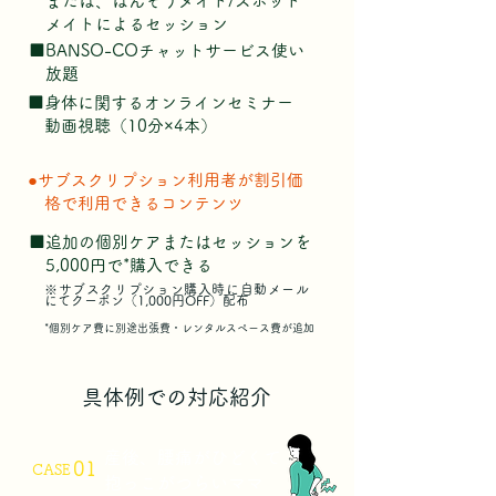
または、ばんそうメイト/スポット
メイトによるセッション
​■BANSO-COチャットサービス使い
​ 放題
​■身体に関するオンラインセミナー
動画視聴（10分×4本）
●サブスクリプション利用者が割引価
​ 格で利用できるコンテンツ
​■追加の個別ケアまたはセッションを
​ 5,000円で*購入できる
※サブスクリプション購入時に自動メール
にてクーポン（1,000円OFF）配布
*個別ケア費に別途出張費・レンタルスペース費が追加
​まずは、1,000円でお試し！
具体例での対応紹介
産後、腰痛がひどくて
01
CASE
抱っこがつらいママ