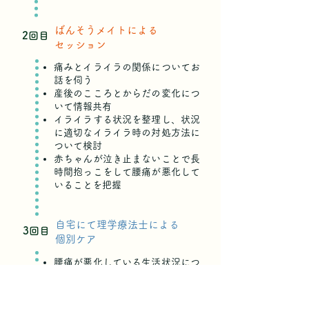
​ばんそうメイトによる
2回目
セッション
痛みとイライラの関係についてお
話を伺う
産後のこころとからだの変化につ
いて情報共有
イライラする状況を整理し、状況
に適切なイライラ時の対処方法に
ついて検討
赤ちゃんが泣き止まないことで長
時間抱っこをして腰痛が悪化して
いることを把握
自宅にて理学療法士による
3回目
個別ケア
腰痛が悪化している生活状況につ
いて、ばんそうメイトから情報共
有
お困りごとを伺い、再度、身体の