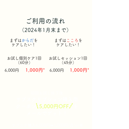
ご利用の流れ
（2024年1月末まで）
まずは
からだ
を
まずは
こころ
を
ケアしたい！
ケアしたい！
​お試し個別ケア1回
​お試しセッション1回
（60分）
（45分）
1,000円*
1,000円*
6,000円
6,000円
初回お試し終了後
サブスクリプション購入用
クーポン
5,000円OFF
を
メールでゲット！
サブスク購入6,000円➡1,000円/月*or単