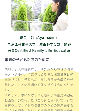
伊角 彩（Aya Isumi）
東京医科歯科大学 政策科学分野 講師
​米国Certified Family Life Educator
未来の子どもたちのために
大切な友人の経験から、幼少期からの親子関係
がメンタルヘルスに与える影響の深刻さを目の
当たりにし「子どもが生まれる前から虐待を予
防したい」という想いを強く抱くようになりま
した。
これまで、思いがけない妊娠の予防啓発活動を
動画を用いて行ったり自治体と協同して子育て
支援ウェブサイトや保健師のための妊産婦支援
アプリを開発したりして虐待予防の研究とその