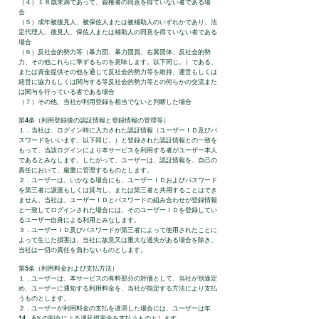
（４）１８歳未満であって、親権者の同意を得ていない者である場
合
（５）成年被後見人、被保佐人または被補助人のいずれかであり、法
定代理人、後見人、保佐人または補助人の同意を得ていない者である
場合
（６）反社会的勢力等（暴力団、暴力団員、右翼団体、反社会的勢
力、その他これらに準ずるものを意味します。以下同じ。）である、
または資金提供その他を通じて反社会的勢力等を維持、運営もしくは
経営に協力もしくは関与する等反社会的勢力等との何らかの交流また
は関与を行っている者である場合
（７）その他、当社が利用登録を相当でないと判断した場合
第4条（利用登録後の認証情報と登録情報の管理等）
１．当社は、ログイン時に入力された認証情報（ユーザーＩＤ及びパ
スワードをいいます。以下同じ。）と登録された認証情報との一致を
もって、当該ログインにより本サービスを利用する者がユーザー本人
であるとみなします。したがって、ユーザーは、認証情報を、自己の
責任において、厳重に管理するものとします。
２．ユーザーは、いかなる場合にも、ユーザーＩＤおよびパスワード
を第三者に譲渡もしくは貸与し、または第三者と共用することはでき
ません。当社は、ユーザーＩＤとパスワードの組み合わせが登録情報
と一致してログインされた場合には、そのユーザーＩＤを登録してい
るユーザー自身による利用とみなします。
３．ユーザーＩＤ及びパスワードが第三者によって使用されたことに
よって生じた損害は、当社に故意又は重大な過失がある場合を除き、
当社は一切の責任を負わないものとします。
第5条（利用料金および支払方法）
１．ユーザーは、本サービスの有料部分の対価として、当社が別途定
め、ユーザーに通知する利用料金を、当社が指定する方法により支払
うものとします。
２．ユーザーが利用料金の支払を遅滞した場合には、ユーザーは年
14．6％の割合による遅延損害金を支払うものとします。