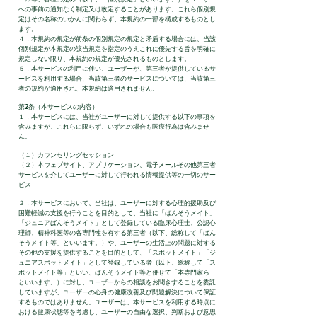
への事前の通知なく制定又は改定することがあります。これら個別規
定はその名称のいかんに関わらず、本規約の一部を構成するものとし
ます。
４．本規約の規定が前条の個別規定の規定と矛盾する場合には、当該
個別規定が本規定の該当規定を指定のうえこれに優先する旨を明確に
規定しない限り、本規約の規定が優先されるものとします。
５．本サービスの利用に伴い、ユーザーが、第三者が提供しているサ
ービスを利用する場合、当該第三者のサービスについては、当該第三
者の規約が適用され、本規約は適用されません。
第2条（本サービスの内容）
１．本サービスには、当社がユーザーに対して提供する以下の事項を
含みますが、これらに限らず、いずれの場合も医療行為は含みませ
ん。
（１）カウンセリングセッション
（２）本ウェブサイト、アプリケーション、電子メールその他第三者
サービスを介してユーザーに対して行われる情報提供等の一切のサー
ビス
２．本サービスにおいて、当社は、ユーザーに対する心理的援助及び
困難軽減の支援を行うことを目的として、当社に「ばんそうメイト」
「ジュニアばんそうメイト」として登録している臨床心理士、公認心
理師、精神科医等の各専門性を有する第三者（以下、総称して「ばん
そうメイト等」といいます。）や、ユーザーの生活上の問題に対する
その他の支援を提供することを目的として、「スポットメイト」「ジ
ュニアスポットメイト」として登録している者（以下、総称して「ス
ポットメイト等」といい、ばんそうメイト等と併せて「本専門家ら」
といいます。）に対し、ユーザーからの相談をお聞きすることを委託
していますが、ユーザーの心身の健康改善及び問題解決について保証
するものではありません。ユーザーは、本サービスを利用する時点に
おける健康状態等を考慮し、ユーザーの自由な選択、判断および意思