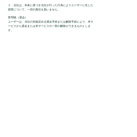
２．当社は、本条に基づき当社が行った行為によりユーザーに生じた
損害について、一切の責任を負いません。
第10条（退会）
ユーザーは、当社の別途定める退会手続または解除手続により、本サ
ービスから退会または本サービスの一部の解除ができるものとしま
す。
第11条（保証の否認および免責事項）
１．当社は、本サービスに事実上または法律上の一切の保証（安全
性、信頼性、正確性、完全性、有効性、特定の目的への適合性、セキ
ュリティなどに関する欠陥、エラーやバグ、権利侵害などがないこと
の保証を含みますがこれらに限りません。）を明示的にも黙示的にも
しておりません。
２．当社は、本サービスに起因してユーザーに生じたあらゆる損害に
ついて、かかる損害が当社の故意または重大な過失に基づくものでな
い限り、適用を受ける法令によって認められる限りにおいて、契約責
任、不法行為責任、その他法的構成を問わず一切の責任を負いませ
ん。ただし、当社の責任は、ユーザーが当社の行為により直接的に負
った損害のみに限定されるものとし、その他の責任（間接責任、拡大
責任、その他特別な事情から生じた損害（当社またはユーザーが損害
発生につき予見し、または予見し得た場合を含みます。））について
一切の責任を負いません。また、当社の責任は、法律上許される限
り、ユーザーから当該損害が発生した月に受領した利用料の額を上限
とします。
３．当社は、本サービスに関して、ユーザーと他のユーザーまたは第
三者との間において生じた取引、連絡または紛争等について一切責任
を負いません。
第12条（サービス内容の変更等）
当社は、ユーザーに通知することなく、本サービスの内容を変更しま
たは本サービスの提供を中止することができるものとし、これによっ