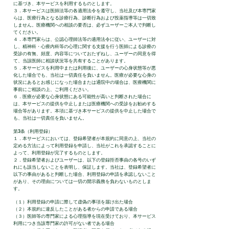
に基づき、本サービスを利用するものとします。
３．本サービスは医師法等の各適用法令を遵守し、当社及び本専門家
らは、医療行為となる診療行為、診断行為および投薬指導等は一切致
しません。医療機関への相談の要否は、必ずユーザーご本人で判断し
てください。
４．本専門家らは、公認心理師法等の適用法令に従い、ユーザーに対
し、精神科・心療内科等の心理に関する支援を行う医師による診療の
受診の有無、頻度、内容等についておたずねし、ユーザーの同意を得
て、当該医師に相談状況等を共有することがあります。
５．本サービスを利用中または利用後に、ユーザーの心身状態等が悪
化した場合でも、当社は一切責任を負いません。医療が必要な心身の
状況にあるとお感じになった場合または通院中の場合は、医療機関に
事前にご相談の上、ご利用ください。
６．医療が必要な心身状態にある可能性が高いと判断された場合に
は、本サービスの提供を中止しまたは医療機関への受診をお勧めする
場合等があります。本項に基づき本サービスの提供を中止した場合で
も、当社は一切責任を負いません。
第3条（利用登録）
１．本サービスにおいては、登録希望者が本規約に同意の上、当社の
定める方法によって利用登録を申請し、当社がこれを承認することに
よって、利用登録が完了するものとします。
２．登録希望者およびユーザーは、以下の登録拒否事由の各号のいず
れにも該当しないことを表明し、保証します。当社は、登録希望者に
以下の事由があると判断した場合、利用登録の申請を承認しないこと
があり、その理由については一切の開示義務を負わないものとしま
す。
（１）利用登録の申請に際して虚偽の事項を届け出た場合
（２）本規約に違反したことがある者からの申請である場合
（３）医師等の専門家による心理指導を現在受けており、本サービス
利用につき当該専門家の許可がない者である場合