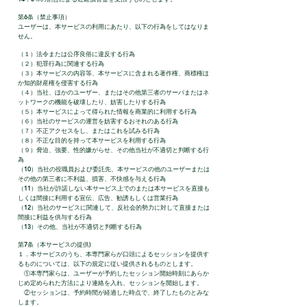
第6条（禁止事項）
ユーザーは、本サービスの利用にあたり、以下の行為をしてはなりま
せん。
（１）法令または公序良俗に違反する行為
（２）犯罪行為に関連する行為
（３）本サービスの内容等、本サービスに含まれる著作権、商標権ほ
か知的財産権を侵害する行為
（４）当社、ほかのユーザー、またはその他第三者のサーバまたはネ
ットワークの機能を破壊したり、妨害したりする行為
（５）本サービスによって得られた情報を商業的に利用する行為
（６）当社のサービスの運営を妨害するおそれのある行為
（７）不正アクセスをし、またはこれを試みる行為
（８）不正な目的を持って本サービスを利用する行為
（９）脅迫、強要、性的嫌がらせ、その他当社が不適切と判断する行
為
（10）当社の役職員および委託先、本サービスの他のユーザーまたは
その他の第三者に不利益、損害、不快感を与える行為
（11）当社が許諾しない本サービス上でのまたは本サービスを直接も
しくは間接に利用する宣伝、広告、勧誘もしくは営業行為
（12）当社のサービスに関連して、反社会的勢力に対して直接または
間接に利益を供与する行為
（13）その他、当社が不適切と判断する行為
第7条（本サービスの提供)
１．本サービスのうち、本専門家らが口頭によるセッションを提供す
るものについては、以下の規定に従い提供されるものとします。
①本専門家らは、ユーザーが予約したセッション開始時刻にあらか
じめ定められた方法により連絡を入れ、セッションを開始します。
②セッションは、予約時間が経過した時点で、終了したものとみな
します。