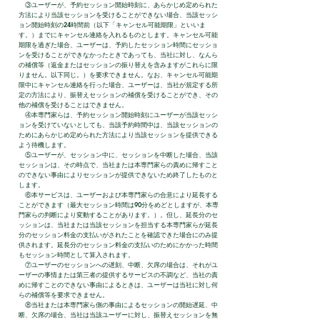
③ユーザーが、予約セッション開始時刻に、あらかじめ定められた
方法により当該セッションを受けることができない場合、当該セッシ
ョン開始時刻の24時間前（以下「キャンセル可能期限」といいま
す。）までにキャンセル連絡を入れるものとします。キャンセル可能
期限を過ぎた場合、ユーザーは、予約したセッション時間にセッショ
ンを受けることができなかったときであっても、当社に対し、なんら
の補償等（返金またはセッションの振り替えを含みますがこれらに限
りません。以下同じ。）を要求できません。なお、キャンセル可能期
限中にキャンセル連絡を行った場合、ユーザーは、当社が規定する所
定の方法により、振替えセッションの補償を受けることができ、その
他の補償を受けることはできません。
④本専門家らは、予約セッション開始時刻にユーザーが当該セッシ
ョンを受けていないとしても、当該予約時間中は、当該セッションの
ためにあらかじめ定められた方法により当該セッションを提供できる
よう待機します。
⑤ユーザーが、セッション中に、セッションを中断した場合、当該
セッションは、その時点で、当社または本専門家らの責めに帰すこと
のできない事由によりセッションが提供できないため終了したものと
します。
⑥本サービスは、ユーザーおよび本専門家らの合意により延長する
ことができます（最大セッション時間は90分をめどとしますが、本専
門家らの判断により変動することがあります。）。但し、延長分のセ
ッションは、当社または当該セッションを担当する本専門家らが延長
分のセッション料金の支払いがされたことを確認できた場合にのみ提
供されます。延長分のセッション料金の支払いのためにかかった時間
もセッション時間として算入されます。
⑦ユーザーのセッションへの遅刻、中断、欠席の場合は、それがユ
ーザーの事情または第三者の提供するサービスの不調など、当社の責
めに帰すことのできない事由によるときは、ユーザーは当社に対し何
らの補償等を要求できません。
⑧当社または本専門家ら側の事由によるセッションの開始遅延、中
断、欠席の場合、当社は当該ユーザーに対し、振替えセッションを無