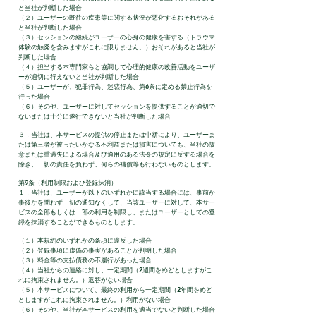
と当社が判断した場合
（２）ユーザーの既往の疾患等に関する状況が悪化するおそれがある
と当社が判断した場合
（３）セッションの継続がユーザーの心身の健康を害する（トラウマ
体験の触発を含みますがこれに限りません。）おそれがあると当社が
判断した場合
（４）担当する本専門家らと協調して心理的健康の改善活動をユーザ
ーが適切に行えないと当社が判断した場合
（５）ユーザーが、犯罪行為、迷惑行為、第6条に定める禁止行為を
行った場合
（６）その他、ユーザーに対してセッションを提供することが適切で
ないまたは十分に遂行できないと当社が判断した場合
３．当社は、本サービスの提供の停止または中断により、ユーザーま
たは第三者が被ったいかなる不利益または損害についても、当社の故
意または重過失による場合及び適用のある法令の規定に反する場合を
除き、一切の責任を負わず、何らの補償等も行わないものとします。
第9条（利用制限および登録抹消）
１．当社は、ユーザーが以下のいずれかに該当する場合には、事前か
事後かを問わず一切の通知なくして、当該ユーザーに対して、本サー
ビスの全部もしくは一部の利用を制限し、またはユーザーとしての登
録を抹消することができるものとします。
（１）本規約のいずれかの条項に違反した場合
（２）登録事項に虚偽の事実があることが判明した場合
（３）料金等の支払債務の不履行があった場合
（４）当社からの連絡に対し、一定期間（2週間をめどとしますがこ
れに拘束されません。）返答がない場合
（５）本サービスについて、最終の利用から一定期間（2年間をめど
としますがこれに拘束されません。）利用がない場合
（６）その他、当社が本サービスの利用を適当でないと判断した場合