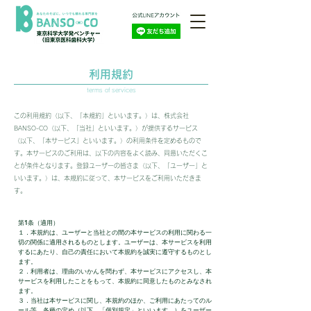
利用規約
terms of services
この利用規約（以下、「本規約」といいます。）は、株式会社
BANSO-CO（以下、「当社」といいます。）が提供するサービス
（以下、「本サービス」といいます。）の利用条件を定めるもので
す。本サービスのご利用は、以下の内容をよく読み、同意いただくこ
とが条件となります。登録ユーザーの皆さま（以下、「ユーザー」と
いいます。）は、本規約に従って、本サービスをご利用いただきま
す。
第1条（適用）
１．本規約は、ユーザーと当社との間の本サービスの利用に関わる一
切の関係に適用されるものとします。ユーザーは、本サービスを利用
するにあたり、自己の責任において本規約を誠実に遵守するものとし
ます。
２．利用者は、理由のいかんを問わず、本サービスにアクセスし、本
サービスを利用したことをもって、本規約に同意したものとみなされ
ます。
３．当社は本サービスに関し、本規約のほか、ご利用にあたってのル
ール等、各種の定め（以下、「個別規定」といいます。）をユーザー