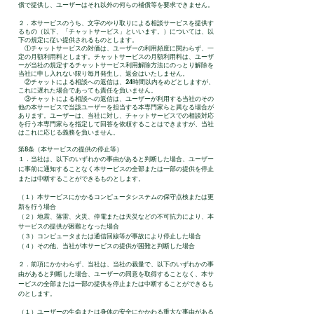
償で提供し、ユーザーはそれ以外の何らの補償等を要求できません。
２．本サービスのうち、文字のやり取りによる相談サービスを提供す
るもの（以下、「チャットサービス」といいます。）については、以
下の規定に従い提供されるものとします。
①チャットサービスの対価は、ユーザーの利用頻度に関わらず、一
定の月額利用料とします。チャットサービスの月額利用料は、ユーザ
ーが当社の規定するチャットサービス利用解除方法にのっとり解除を
当社に申し入れない限り毎月発生し、返金はいたしません。
②チャットによる相談への返信は、24時間以内をめどとしますが、
これに遅れた場合であっても責任を負いません。
③チャットによる相談への返信は、ユーザーが利用する当社のその
他の本サービスで当該ユーザーを担当する本専門家らと異なる場合が
あります。ユーザーは、当社に対し、チャットサービスでの相談対応
を行う本専門家らを指定して回答を依頼することはできますが、当社
はこれに応じる義務を負いません。
第8条（本サービスの提供の停止等）
１．当社は、以下のいずれかの事由があると判断した場合、ユーザー
に事前に通知することなく本サービスの全部または一部の提供を停止
または中断することができるものとします。
（１）本サービスにかかるコンピュータシステムの保守点検または更
新を行う場合
（２）地震、落雷、火災、停電または天災などの不可抗力により、本
サービスの提供が困難となった場合
（３）コンピュータまたは通信回線等が事故により停止した場合
（４）その他、当社が本サービスの提供が困難と判断した場合
２．前項にかかわらず、当社は、当社の裁量で、以下のいずれかの事
由があると判断した場合、ユーザーの同意を取得することなく、本サ
ービスの全部または一部の提供を停止または中断することができるも
のとします。
（１）ユーザーの生命または身体の安全にかかわる重大な事由がある