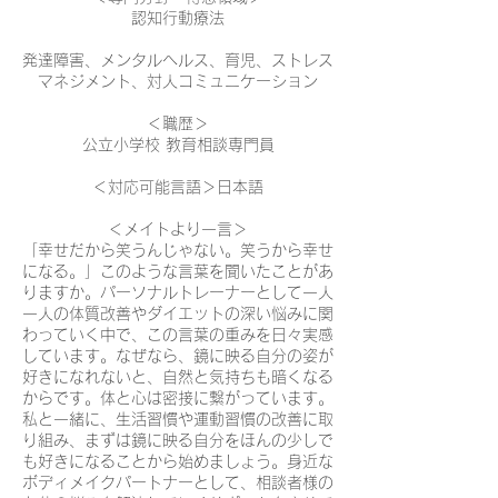
認知行動療法
発達障害、メンタルヘルス、育児、ストレス
マネジメント、対人コミュニケーション
＜職歴＞
公立小学校 教育相談専門員
＜対応可能言語＞日本語
＜メイトより一言＞
「幸せだから笑うんじゃない。笑うから幸せ
になる。」このような言葉を聞いたことがあ
りますか。パーソナルトレーナーとして一人
一人の体質改善やダイエットの深い悩みに関
わっていく中で、この言葉の重みを日々実感
しています。なぜなら、鏡に映る自分の姿が
好きになれないと、自然と気持ちも暗くなる
からです。体と心は密接に繋がっています。
私と一緒に、生活習慣や運動習慣の改善に取
り組み、まずは鏡に映る自分をほんの少しで
も好きになることから始めましょう。身近な
ボディメイクパートナーとして、相談者様の