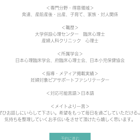
＜専門分野・得意領域＞
発達、産前産後・出産、子育て、家族・対人関係
＜職歴＞
大学併設心理センター 臨床心理士
産婦人科クリニック 心理士
＜所属学会＞
日本心理臨床学会、府臨床心理士会、日本小児保健協会
＜指導・メディア掲載実績＞
妊婦対象ピアサポートファシリテーター
＜対応可能言語＞日本語
＜メイトより一言＞
ぜひお話しにいらして下さい。希望をもって毎日を過ごしていただける
気持ちを整理していくお手伝いをさせて頂けたら嬉しく思います。
予約に進む