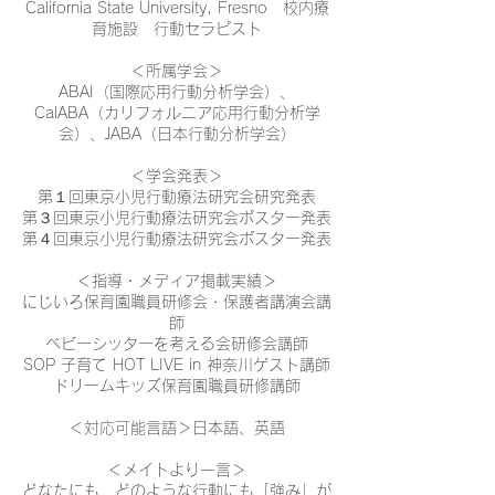
California State University, Fresno 校内療
育施設 行動セラピスト
＜所属学会＞
ABAI（国際応用行動分析学会）、
CalABA（カリフォルニア応用行動分析学
会）、JABA（日本行動分析学会）
＜学会発表＞
第１回東京小児行動療法研究会研究発表
第３回東京小児行動療法研究会ポスター発表
第４回東京小児行動療法研究会ポスター発表
＜指導・メディア掲載実績＞
にじいろ保育園職員研修会・保護者講演会講
師
ベビーシッターを考える会研修会講師
SOP 子育て HOT LIVE in 神奈川ゲスト講師
ドリームキッズ保育園職員研修講師
＜対応可能言語＞日本語、英語
＜メイトより一言＞
どなたにも、どのような行動にも「強み」が