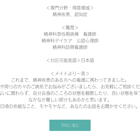
＜専門分野・得意領域＞
精神疾患、認知症
＜職歴＞
精神科急性期病棟 看護師
精神科デイケア 公認心理師
精神科訪問看護師
＜対応可能言語＞日本語
＜メイトより一言＞
これまで、精神疾患のある方への看護に携わってきました。
や周りの方々のご病気でお悩みがございましたら、お気軽にご相談くだ
ないに関わらず、自分自身のこころの状態を観察したり、良い状態を保
なかなか難しい部分もあるかと思います。
日頃の些細なこと、モヤモヤなど、あなたのお話をお聞かせください。
予約に進む