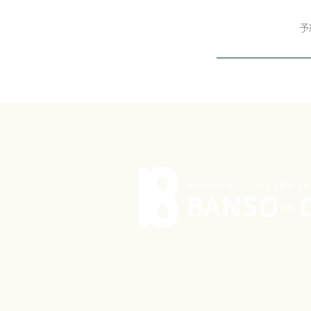
予
© 2021 by BANSO-CO Inc