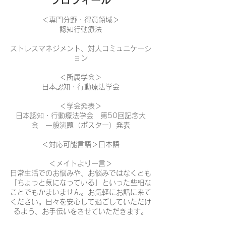
プロフィール
＜専門分野・得意領域＞
認知行動療法
ストレスマネジメント、対人コミュニケーシ
ョン
＜所属学会＞
日本認知・行動療法学会
＜学会発表＞
日本認知・行動療法学会 第50回記念大
会 一般演題（ポスター）発表
＜対応可能言語＞日本語
＜メイトより一言＞
日常生活でのお悩みや、お悩みではなくとも
「ちょっと気になっている」といった些細な
ことでもかまいません。お気軽にお話に来て
ください。日々を安心して過ごしていただけ
るよう、お手伝いをさせていただきます。