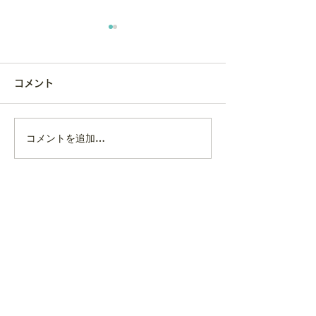
コメント
コメントを追加…
多摩イノベーションエコ
多摩イノベーシ
システム促進事業の成果
システム促進事
報告会に登壇しました！
ディングプロジ
して採択されま