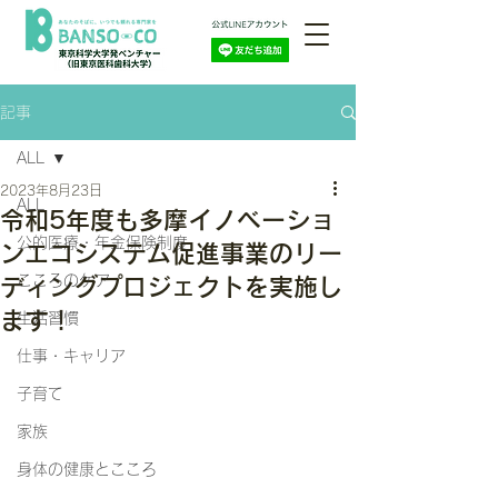
記事
ALL
2023年8月23日
ALL
令和5年度も多摩イノベーショ
公的医療・年金保険制度
ンエコシステム促進事業のリー
こころのケア
ディングプロジェクトを実施し
ます！
生活習慣
仕事・キャリア
子育て
家族
身体の健康とこころ