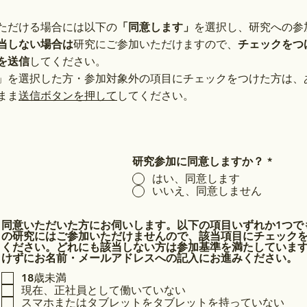
ただける場合には以下の
「同意します」
を選択し、研究への参
当しない場合は
研究にご参加いただけますので、
チェックをつ
を送信
してください。
ん」を選択した方・参加対象外の項目にチェックをつけた方
は、
ま​
送信ボタンを押して
してください。
研究参加に同意しますか？
*
はい、同意します
いいえ、同意しません
同意いただいた方にお伺いします。以下の項目いずれか1つで
の研究にはご参加いただけませんので、該当項目にチェック
ください。どれにも該当しない方は参加基準を満たしていま
けずにお名前・メールアドレスへの記入にお進みください。
18歳未満
現在、正社員として働いていない
スマホまたはタブレットをタブレットを持っていない