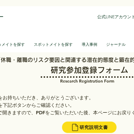
ー
公式LINEアカウ
うメイトを探す
スポットメイトを探す
導入事例
ジャーナル
​「休職・離職のリスク要因と関連する潜在的態度と顕在
研究参加登録フォーム
Research Registration Form
をお持ちいただき、ありがとうございます。​
を下記ボタンからご確認ください。
ブで開きますので、PDFをご覧いただいた後、本ページにお戻り
研究説明文書