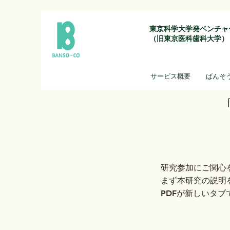
東京科学大学発ベンチャ
（旧東京医科歯科大学）
サービス概要
ばんそ
研究参加にご関心
まず本研究の説明
PDFが新しいタ