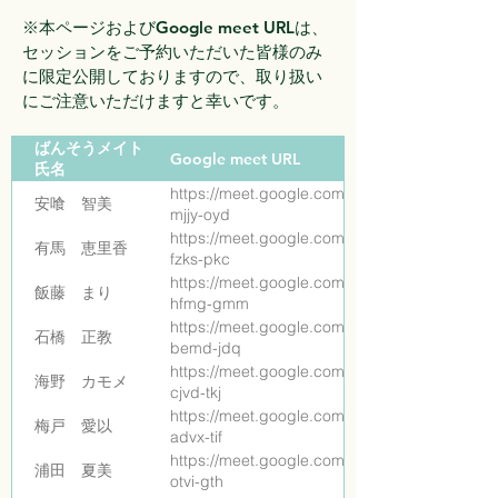
※本ページおよびGoogle meet URLは、
セッションをご予約いただいた皆様のみ
に限定公開しておりますので、取り扱い
にご注意いただけますと幸いです。
ばんそうメイト
Google meet URL
氏名
https://meet.google.com/cuv-
安喰 智美
mjjy-oyd
https://meet.google.com/kis-
有馬 恵里香
fzks-pkc
https://meet.google.com/pzw-
飯藤 まり
hfmg-gmm
https://meet.google.com/gfp-
石橋 正教
bemd-jdq
https://meet.google.com/ikf-
海野 カモメ
cjvd-tkj
https://meet.google.com/bgr-
梅戸 愛以
advx-tif
https://meet.google.com/abi-
浦田 夏美
otvi-gth