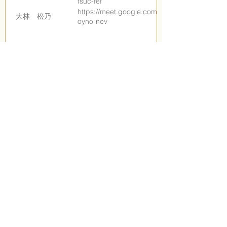
fsuc-fef
https://meet.google.com/azq-
大林 松乃
oyno-nev
運営会社
​​プライバシーポリシー
特定商取引法表示