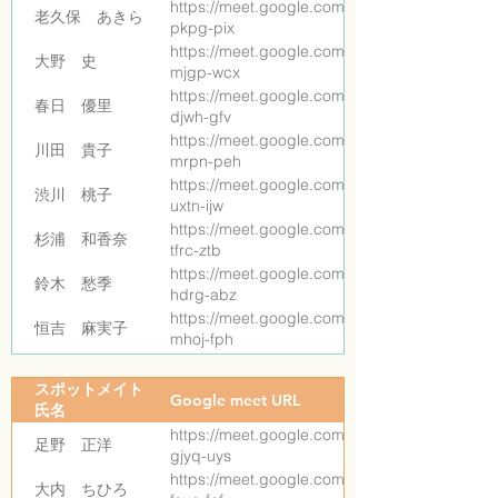
https://meet.google.com/dai-
老久保 あきら
pkpg-pix
https://meet.google.com/knm-
大野 史
mjgp-wcx
https://meet.google.com/hge-
春日 優里
djwh-gfv
https://meet.google.com/tce-
川田 貴子
mrpn-peh
https://meet.google.com/kwu-
渋川 桃子
uxtn-ijw
https://meet.google.com/jec-
杉浦 和香奈
tfrc-ztb
https://meet.google.com/adk-
鈴木 愁季
hdrg-abz
https://meet.google.com/rdd-
恒吉 麻実子
mhoj-fph
https://meet.google.com/ipb-
西塚 拓海
ygyr-nhg
スポットメイト
Google meet URL
https://meet.google.com/cgp-
氏名
松本 憲明
hhwa-rua
https://meet.google.com/mcv-
足野 正洋
gjyq-uys
https://meet.google.com/sbw-
大内 ちひろ