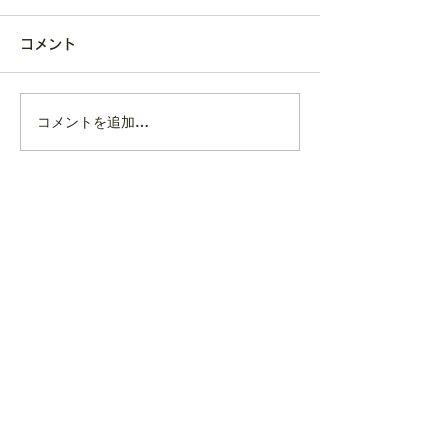
コメント
コメントを追加…
趣味や「没頭で
子育て、パートナー間で意見
間」が、こころ
が 食い違う… どう
る。
す
る？