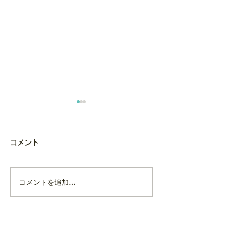
コメント
コメントを追加…
趣味や「没頭で
子育て、パートナー間で意見
間」が、こころ
が 食い違う… どう
る。