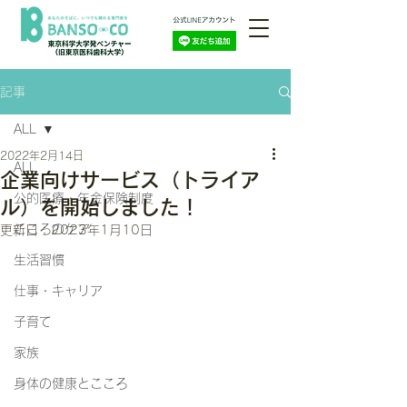
記事
ALL
2022年2月14日
ALL
企業向けサービス（トライア
公的医療・年金保険制度
ル）を開始しました！
こころのケア
更新日：
2023年1月10日
生活習慣
仕事・キャリア
子育て
家族
身体の健康とこころ