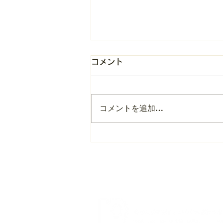
コメント
コメントを追加…
BANSO-COセッションの定
期利用で、メンタルヘルス不
調の兆しを検知―リモートワ
ーク職場の必須の制度（株式
会社Spir様）