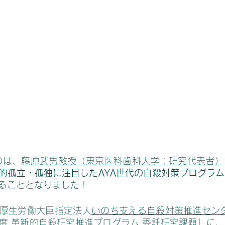
Oは、
藤原武男教授（東京医科歯科大学：研究代表者）
的孤立・孤独に注目したAYA世代の自殺対策プログラ
ることとなりました！
厚生労働大臣指定法人
いのち支える自殺対策推進センタ
度 革新的自殺研究推進プログラム 委託研究課題
」に、