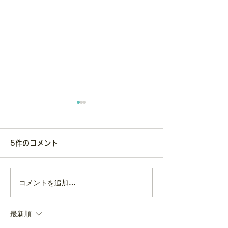
5件のコメント
コメントを追加…
趣味や「没頭で
子育て、パートナー間で意見
間」が、こころ
が 食い違う… どう
最新順
る。