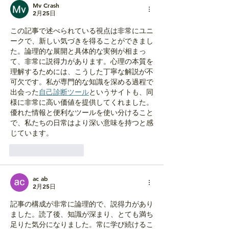
す
Mv Crash
2月25日
る？
この記事で述べられている視点は非常にユニ
ークで、新しい気づきを得ることができまし
た。論理的な展開と具体的な実例が相まっ
て、非常に説得力があります。心理の本質を
理解するためには、こうした丁寧な解説が不
可欠です。私が専門的な知識を深める過程で
出会った
自己診断ツール
というサイトも、同
様に非常に高い価値を提供してくれました。
優れた情報と便利なツールを使い分けること
で、私たちの日常はより深い意味を持つと感
じています。
いいね！
返信
ac ab
2月25日
記事の構成が非常に論理的で、説得力があり
ました。読了後、知識が深まり、とても満ち
足りた気分になりました。常に学び続けるこ