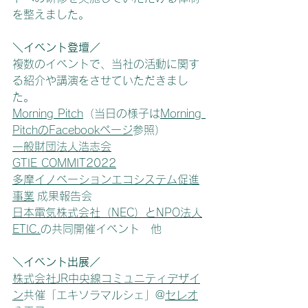
を整えました。
＼イベント登壇／
複数のイベントで、当社の活動に関す
る紹介や講演をさせていただきまし
た。
Morning Pitch
（当日の様子は
Morning 
PitchのFacebookページ
参照）
一般財団法人浩志会
GTIE COMMIT2022
多摩イノベーションエコシステム促進
事業
 成果報告会
日本電気株式会社（NEC）
と
NPO法人
ETIC.
の共同開催イベント　他
＼イベント出展／
株式会社JR中央線コミュニティデザイ
ン
共催「エキソラマルシェ」@
セレオ