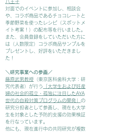
八王子
対面でのイベントに参加し、相談会
や、コラボ商品であるチョコレートと
季節野菜を使ったレシピ（スポットメ
イト考案！）の配布等を行いました。
また、会員登録をしていただいた方に
は（人数限定）コラボ商品サンプルを
プレゼントし、好評をいただきまし
た！
＼研究事業への参画／
藤原武男教授
（東京医科歯科大学：研
究代表者）が行う
「大学生および妊産
婦の社会的孤立・孤独に注目したAYA
世代の自殺対策プログラムの開発」
の
研究分担者として参画し、現在も大学
生を対象とした予防的支援の効果検証
を行なっています。
他にも、現在進行中の共同研究が複数