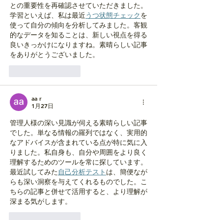
との重要性を再確認させていただきました。
学習といえば、私は最近
うつ状態チェック
を
使って自分の傾向を分析してみました。客観
的なデータを知ることは、新しい視点を得る
良いきっかけになりますね。素晴らしい記事
をありがとうございました。
いいね！
返信
aa r
1月27日
管理人様の深い見識が伺える素晴らしい記事
でした。単なる情報の羅列ではなく、実用的
なアドバイスが含まれている点が特に気に入
りました。私自身も、自分や周囲をより良く
理解するためのツールを常に探しています。
最近試してみた
自己分析テスト
は、簡便なが
らも深い洞察を与えてくれるものでした。こ
ちらの記事と併せて活用すると、より理解が
深まる気がします。
いいね！
返信